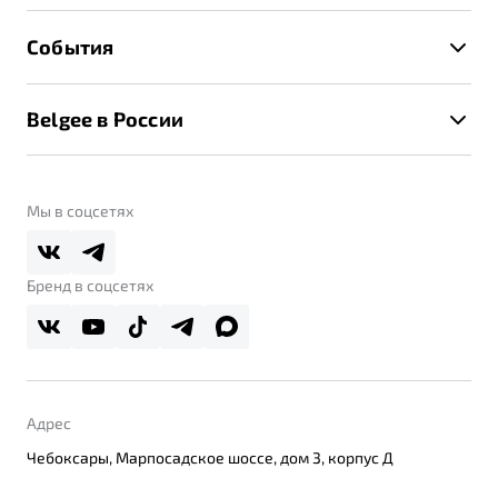
Расчет КАСКО
Гарантия Belgee
Техническое обслуживание
События
Клиентская поддержка
Калькулятор ТО
Новости
Помощь на дорогах
Belgee в России
Контакты
Belgee Линк
О бренде
Belgee Клуб
О дилерском центре
Мы в соцсетях
Belgee Плюс
Правовая информация
Реферальная программа
Бренд в соцсетях
Адрес
Чебоксары, Марпосадское шоссе, дом 3, корпус Д