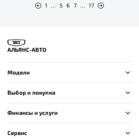
1
…
5
6
7
…
17
АЛЬЯНС-АВТО
Модели
X50+
Выбор и покупка
S50
Автомобили в наличии
X70
Финансы и услуги
Спецпредложения и Акции
Автокредит
Записаться на тест-драйв
Сервис
Трейд-ин