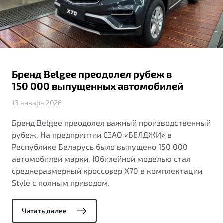
ПОДДЕРЖКА
Автокредит
О дилерском центре
Трейд-ин
Гарантия Belgee
Правовая информация
Яркий кроссовер
Страхование
Belgee Линк
от 2 219 990 ₽*
Расчет КАСКО
Belgee Клуб
Бренд Belgee преодолел рубеж в
Обзор
В наличии
Belgee Плюс
150 000 выпущенных автомобилей
Реферальная программа
13 января 2026
S50
Клиентская поддержка
Бренд Belgee преодолел важный производственный
рубеж. На предприятии СЗАО «БЕЛДЖИ» в
Помощь на дорогах
Республике Беларусь было выпущено 150 000
автомобилей марки. Юбилейной моделью стал
среднеразмерный кроссовер X70 в комплектации
Style с полным приводом.
Читать далее
Узнайте о специальных выгодах при покупке
Элегантный и практичный седан
автомобиля Belgee